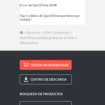
Error de QuickTime 2048
Top 5 códecs de QuickTime que tiene que
instalar!
>
Recursos
>
MOV Convertidor
>
QuickTime pantalla grabación en Mac y
iPhone/iPad
TIENDA WONDERSHARE
CENTRO DE DESCARGA
BÚSQUEDA DE PRODUCTOS