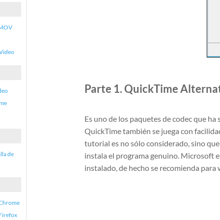
. MOV
 Video
Parte 1. QuickTime Alterna
deo
ime
Es uno de los paquetes de codec que ha s
QuickTime también se juega con facilidad
tutorial es no sólo considerado, sino qu
lla de
instala el programa genuino. Microsoft e
instalado, de hecho se recomienda para
n Chrome
Firefox