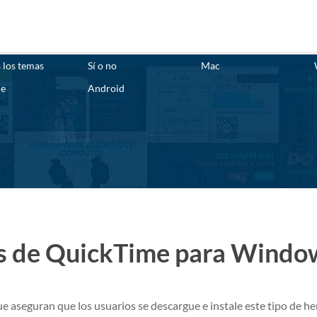
 los temas
Sí o no
Mac
ne
Android
as de QuickTime para Windo
e aseguran que los usuarios se descargue e instale este tipo de h