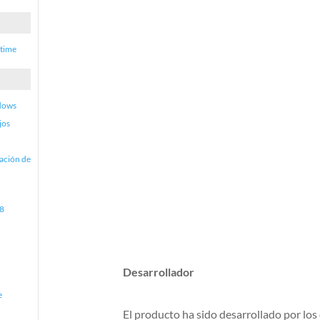
ktime
dows
jos
zación de
48
Desarrollador
e
El producto ha sido desarrollado por lo