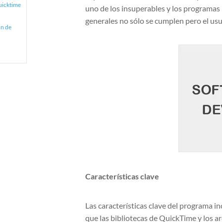
uicktime
uno de los insuperables y los programas 
generales no sólo se cumplen pero el us
ón de
Características clave
Las características clave del programa i
que las bibliotecas de QuickTime y los ar