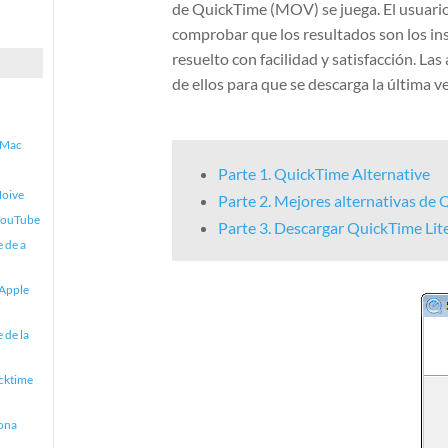
de QuickTime (MOV) se juega. El usuario
comprobar que los resultados son los in
resuelto con facilidad y satisfacción. 
de ellos para que se descarga la última v
 Mac
Parte 1. QuickTime Alternative
Moive
Parte 2. Mejores alternativas de
 YouTube
Parte 3. Descargar QuickTime Lit
e de a
 Apple
 de la
cktime
iona