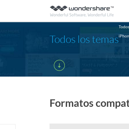
Todos
Todos los temas
iPho
Formatos compati