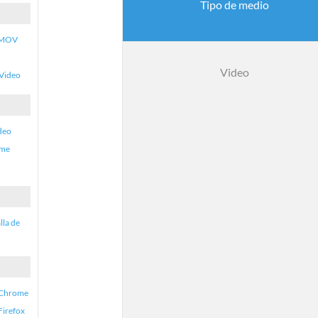
Tipo de medio
. MOV
Video
 Video
deo
ime
lla de
n Chrome
Firefox