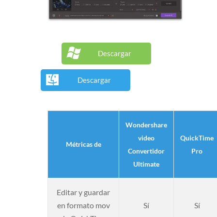
Descargar
Descargar
Wondershare
video
QuickTime
Métricas de
Convertidor
Pro
Ultimate
Editar y guardar
en formato mov
Sí
Sí