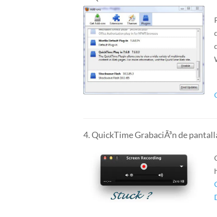
4. QuickTime GrabaciÃ³n de pantal