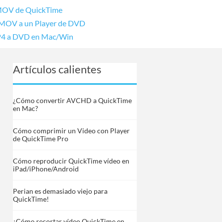
MOV de QuickTime
 MOV a un Player de DVD
MP4 a DVD en Mac/Win
Artículos calientes
¿Cómo convertir AVCHD a QuickTime
en Mac?
Cómo comprimir un Video con Player
de QuickTime Pro
Cómo reproducir QuickTime vídeo en
iPad/iPhone/Android
Perian es demasiado viejo para
QuickTime!
¿Cómo recortar vídeo QuickTime en