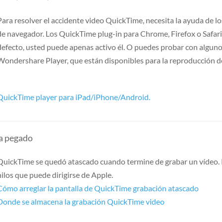
Para resolver el accidente video QuickTime, necesita la ayuda de l
de navegador. Los QuickTime plug-in para Chrome, Firefox o Safar
defecto, usted puede apenas activo él. O puedes probar con algun
Wondershare Player, que están disponibles para la reproducción de
QuickTime player para iPad/iPhone/Android.
la pegado
QuickTime se quedó atascado cuando termine de grabar un vídeo. P
hilos que puede dirigirse de Apple.
Cómo arreglar la pantalla de QuickTime grabación atascado
Donde se almacena la grabación QuickTime video