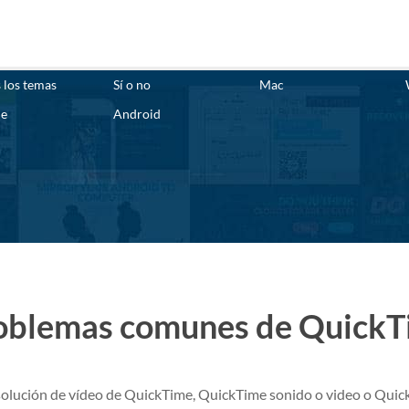
 los temas
Sí o no
Mac
ne
Android
problemas comunes de Quick
 solución de vídeo de QuickTime, QuickTime sonido o video o Quic