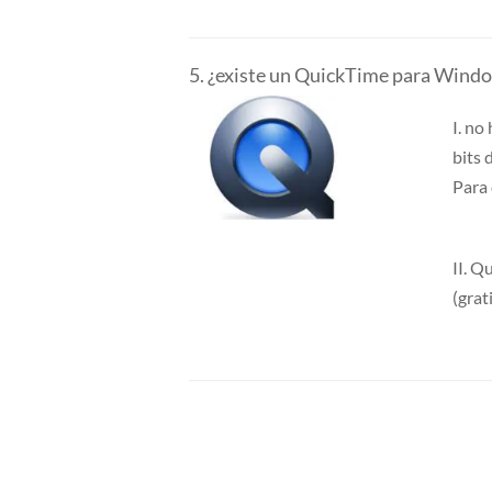
5. ¿existe un QuickTime para Windo
I. no
bits 
Para 
II. Q
(grat