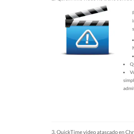
Q
Vu
simpl
admi
3. QuickTime video atascado en Ch