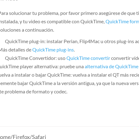
Para solucionar tu problema, por favor primero asegúrese de que t
instalada, y tu video es compatible con QuickTime,
QuickTime form
soluciones a continuación.
QuickTime plug-in: instalar Perian, Flip4Mac u otros plug-ins 
Más detalles de
QuickTime plug-ins
.
QuickTime Convertidor: uso
QuickTime convertir
convertir ví
uickTime player alternativa: pruebe una
alternativa de QuickTime
elva a instalar o bajar QuickTime: vuelva a instalar el QT más reci
emente bajar QuickTime a la versión antigua, ya que la nueva vers
te problema de formato y codec.
rome/Firefox/Safari