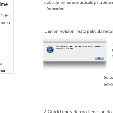
acabo de leer en este artículo para obte
Time
información.
ísticas
ime en
d
1. error revisión: "esta película re
ar
emas
Solu
aplic
2. QuickTime video no tiene sonido 