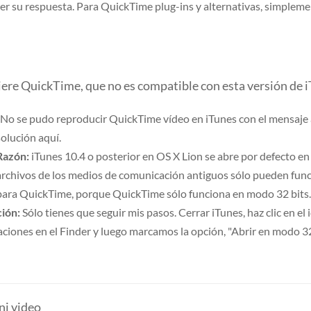
ner su respuesta. Para QuickTime plug-ins y alternativas, simpleme
quiere QuickTime, que no es compatible con esta versión de i
¿No se pudo reproducir QuickTime vídeo en iTunes con el mensaje a
solución aquí.
Razón:
iTunes 10.4 o posterior en OS X Lion se abre por defecto e
archivos de los medios de comunicación antiguos sólo pueden func
para QuickTime, porque QuickTime sólo funciona en modo 32 bits.
ción:
Sólo tienes que seguir mis pasos. Cerrar iTunes, haz clic en el
aciones en el Finder y luego marcamos la opción, "Abrir en modo 32
ni video