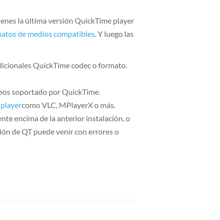
ienes la última versión QuickTime player
atos de medios compatibles
. Y luego las
adicionales QuickTime codec o formato.
deos soportado por QuickTime.
 player
como VLC, MPlayerX o más.
ente encima de la anterior instalación, o
ión de QT puede venir con errores o