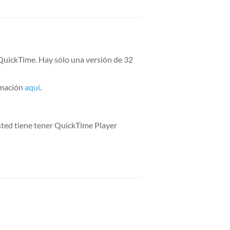
QuickTime. Hay sólo una versión de 32
rmación
aquí
.
sted tiene tener QuickTime Player