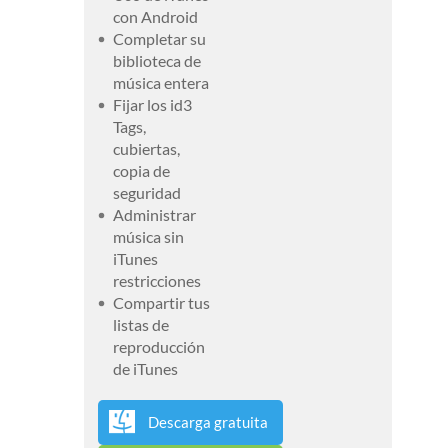
con Android
Completar su
biblioteca de
música entera
Fijar los id3
Tags,
cubiertas,
copia de
seguridad
Administrar
música sin
iTunes
restricciones
Compartir tus
listas de
reproducción
de iTunes
Descarga gratuita