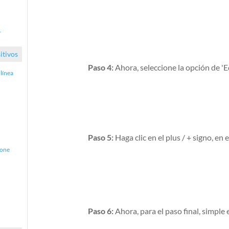
y
itivos
Paso 4:
Ahora, seleccione la opción de 'Ed
 línea
Paso 5:
Haga clic en el plus / + signo, en 
hone
Paso 6:
Ahora, para el paso final, simple 