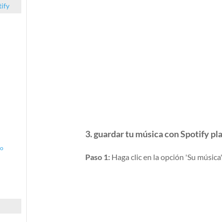
tify
3. guardar tu música con Spotify pla
to
Paso 1:
Haga clic en la opción 'Su música',