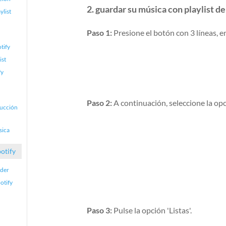
2. guardar su música con playlist de
ylist
Paso 1:
Presione el botón con 3 líneas, en
otify
ist
fy
Paso 2:
A continuación, seleccione la opc
ducción
sica
potify
ader
otify
Paso 3:
Pulse la opción 'Listas'.