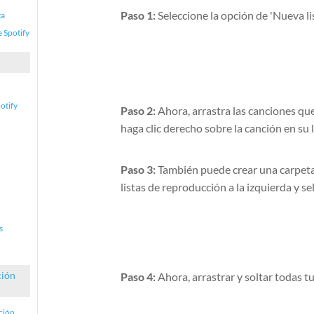
Paso 1:
Seleccione la opción de 'Nueva lis
ta
 Spotify
otify
Paso 2:
Ahora, arrastra las canciones que
haga clic derecho sobre la canción en su 
Paso 3:
También puede crear una carpeta s
listas de reproducción a la izquierda y s
s
ción
Paso 4:
Ahora, arrastrar y soltar todas t
cción