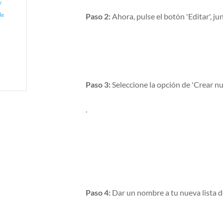
y
le
Paso 2:
Ahora, pulse el botón 'Editar', ju
Paso 3:
Seleccione la opción de 'Crear nu
.
Paso 4:
Dar un nombre a tu nueva lista de