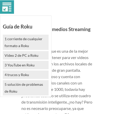
Guía de Roku
Problemas de medios Streaming
Roku
1 corriente de cualquier
formato a Roku
Roku se supone que es una de la mejor
Vídeo 2 de PC a Roku
marca que puede tener para ver videos
en línea y también los archivos locales de
3 YouTube en Roku
tu móvil en tu TV de gran pantalla.
4 trucos y Roku
Aunque es poderoso y cuenta con
amplio apoyo de los canales con un
5 solución de problemas
número de más de 1000, todavía hay
de Roku
problemas cuando se utiliza este cuadro
de transmisión inteligente, ¿no hay? Pero
no es necesario preocuparse, ya que