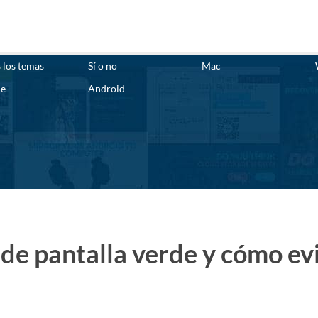
 los temas
Sí o no
Mac
ne
Android
de pantalla verde y cómo evi