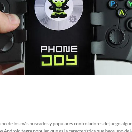
uno de los más buscados y populares controladores de juego algun
 Android tegra popular, que es la característica que hace uno de 