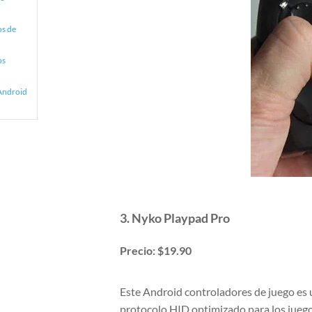
os de
os
Android
3. Nyko Playpad Pro
Precio: $19.90
Este Android controladores de juego es 
protocolo HID optimizado para los juegos