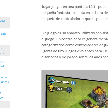
Jugar juegos en una pantalla táctil pued
pequeña fantasía absoluta en su hora del
paquete de controladores que se pueden
roid
Un
juego
es un aparato utilizado con si
la de
el juego. Un controlador es generalmen
categorizados como controladores de jueg
ar
ligeras de tiro Juegos y volantes para j
oid
diseñados y mejorado sobre los años co
tico
ted
-Cómo
 juegos
s
le9