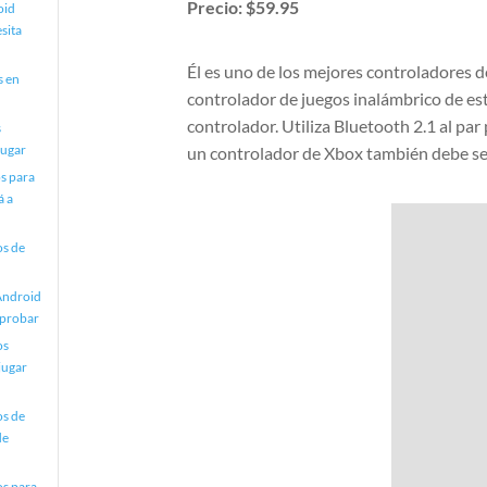
Precio: $59.95
oid
sita
Él es uno de los mejores controladores d
s en
controlador de juegos inalámbrico de est
controlador. Utiliza Bluetooth 2.1 al pa
s
jugar
un controlador de Xbox también debe se
s para
á a
os de
 Android
 probar
os
jugar
os de
de
os para