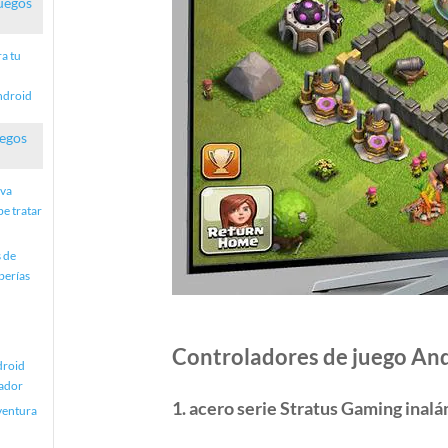
uegos
ra tu
ndroid
uegos
eva
e tratar
s de
berías
Controladores de juego And
droid
gador
1. acero serie Stratus Gaming inal
ventura