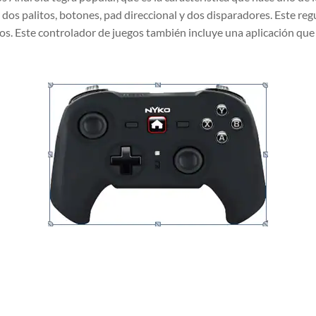
 dos palitos, botones, pad direccional y dos disparadores. Este reg
gos. Este controlador de juegos también incluye una aplicación qu