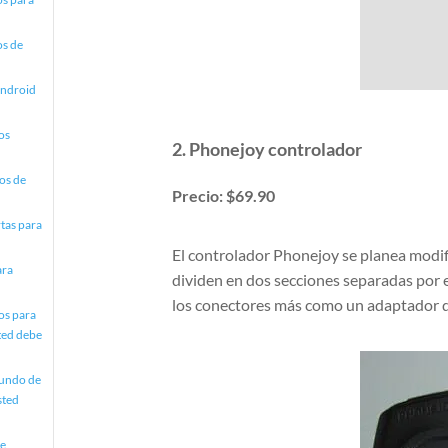
os de
Android
os
2. Phonejoy controlador
os de
Precio: $69.90
rtas para
El controlador Phonejoy se planea modif
ara
dividen en dos secciones separadas por e
los conectores más como un adaptador d
os para
ted debe
mundo de
sted
de