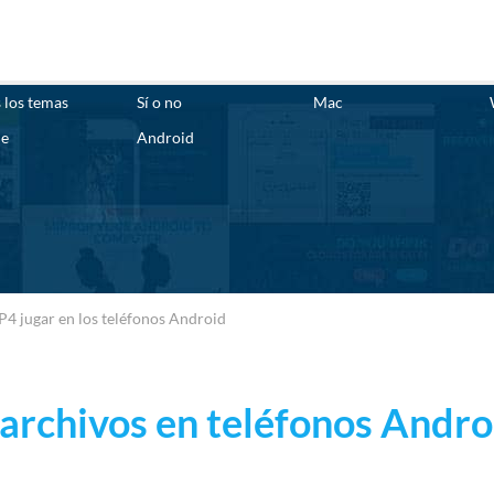
 los temas
Sí o no
Mac
ne
Android
4 jugar en los teléfonos Android
rchivos en teléfonos Andro