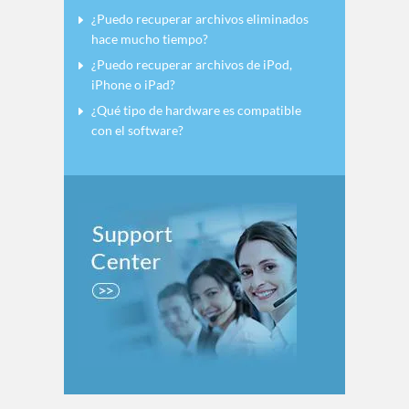
¿Puedo recuperar archivos eliminados
hace mucho tiempo?
¿Puedo recuperar archivos de iPod,
iPhone o iPad?
¿Qué tipo de hardware es compatible
con el software?