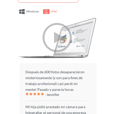
Windows
MAC
Después de 600 fotos desaparecieron
misteriosamente (y son para fines de
trabajo profesional) casi perdí mi
mente! Pasado y parecía horas
-Jennifer
perdidos cuando mi tarjeta GoPro SD
de repente había reportado "sin
Mi hija pidió prestado mi cámara para
archivos" y le aseguro no
fotografiar el personal de una empresa
accidentalmente borrar, formatear o