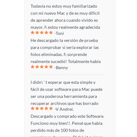
Todavía no estoy muy familiarizado
recuperar las fotos. ¡ Solución ha
con mi nuevo Mac y de es muy difícil
buscado y había encontrado Photo
de aprender ahora cuando vivido es
Recovery! Descargar el ensayo e hizo
mayor. I\ estoy realmente agradecida
la exploración. Totalmente funcionó!
-Toni
con este tipo de software orientado a
Necesito comprar este software para
He descargado la versión de prueba
ayudar a personas que realmente no
que mi mamá sea feliz que las fotos
para comprobar si sería explorar las
pueden solucionar este tipo de
están de vuelta. ¡Muchas gracias!
fotos eliminadas. I\ sorprende
problemas como recuperación de
realmente sucedió! Totalmente había
archivos después de la eliminación.
-Benny
guardado mis fotos se pierdan para
Pude recuperar todo! Gracias por la
siempre. Si there\'s un software que te
gran ayuda!
I didn\ ' t esperar que esta simple y
recomiendo, sería una en la parte
fácil de usar software para Mac puede
superior! ¡Gracias!
ser una poderosa herramienta para
recuperar archivos que has borrado
-V Andrei.
accidentalmente I\! Estoy tan
Descargado y comprado este Software.
sorprendido de ver incluso las fotos I\
Funciono muy bien!!. Pensé que había
no soy consciente de que ya perdido
perdido más de 100 fotos de
cuando se ha hecho una profunda