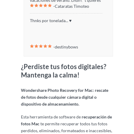
vacaciones de verano. Didn\ ' t quieres
recuperación. Este es un gran software
-Cataratas Timoteo
gastar $45 pero creo que vale la pena.
que i\ definitivamente
Gracias Tim
recomendaremos!
Thnks por tonelada... ♥
-destinybows
¿Perdiste tus fotos digitales?
Mantenga la calma!
Wondershare Photo Recovery for Mac: rescate
de fotos desde cualquier cámara digital o
dispositivo de almacenamiento.
Esta herramienta de software de
recuperación de
fotos Mac
te permite recuperar todos tus fotos
perdidos, eliminados, formateados e inaccesibles,