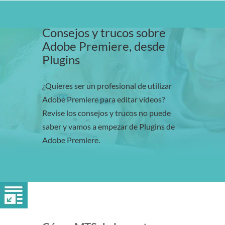
Consejos y trucos sobre
Adobe Premiere, desde
Plugins
¿Quieres ser un profesional de utilizar
Adobe Premiere para editar vídeos?
Revise los consejos y trucos no puede
saber y vamos a empezar de Plugins de
Adobe Premiere.