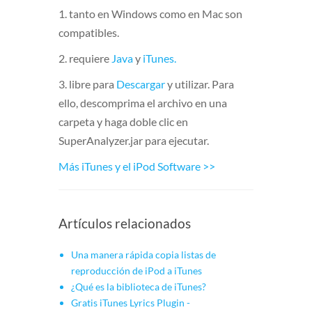
1. tanto en Windows como en Mac son
compatibles.
2. requiere
Java
y
iTunes.
3. libre para
Descargar
y utilizar. Para
ello, descomprima el archivo en una
carpeta y haga doble clic en
SuperAnalyzer.jar para ejecutar.
Más iTunes y el iPod Software >>
Artículos relacionados
Una manera rápida copia listas de
reproducción de iPod a iTunes
¿Qué es la biblioteca de iTunes?
Gratis iTunes Lyrics Plugin -