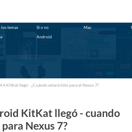
 los temas
Sí o no
Mac
ne
Android
.4 KitKat llegó - ¿Cuándo estará listo para el Nexus 7?
roid KitKat llegó - cuando
o para Nexus 7?