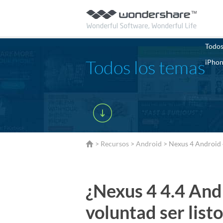
Todos
Todos los temas
iPho
>
Recursos
>
Android
> Nexus 4 Android 4
¿Nexus 4 4.4 And
voluntad ser list