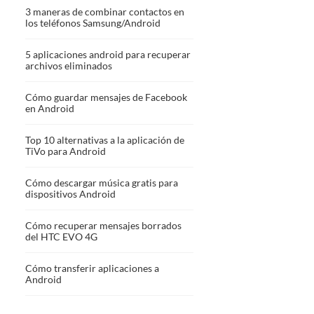
3 maneras de combinar contactos en
los teléfonos Samsung/Android
5 aplicaciones android para recuperar
archivos eliminados
Cómo guardar mensajes de Facebook
en Android
Top 10 alternativas a la aplicación de
TiVo para Android
Cómo descargar música gratis para
dispositivos Android
Cómo recuperar mensajes borrados
del HTC EVO 4G
Cómo transferir aplicaciones a
Android