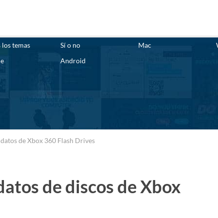
 los temas
Sí o no
Mac
ne
Android
datos de Xbox 360 Flash Drives
atos de discos de Xbox