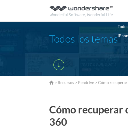
Todos
Todos los temas
iPho
>
Recursos
>
Pendrive
> Cómo recuperar 
Cómo recuperar d
360